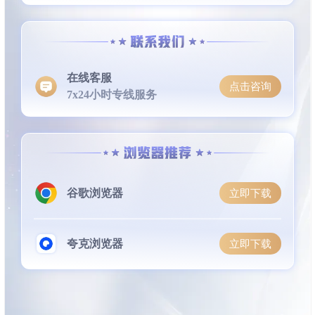
在线客服
点击咨询
7x24小时专线服务
谷歌浏览器
立即下载
夸克浏览器
立即下载